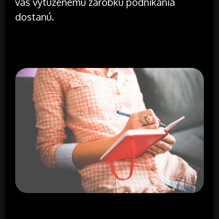
vás vytúženému zárobku podnikania
dostanú.