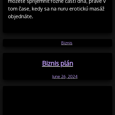
môžete spríjemniť rôzne časti dňa, práve v
tom čase, kedy sa na nuru erotickú masáž
objednáte.
Posted in
Biznis
Biznis plán
Posted on
June 26, 2024
by