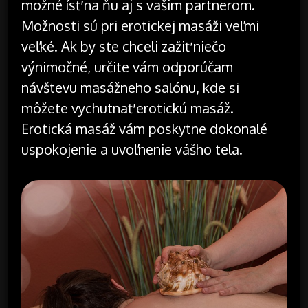
možné ísť na ňu aj s vašim partnerom.
Možnosti sú pri erotickej masáži veľmi
veľké. Ak by ste chceli zažiť niečo
výnimočné, určite vám odporúčam
návštevu masážneho salónu, kde si
môžete vychutnať erotickú masáž.
Erotická masáž vám poskytne dokonalé
uspokojenie a uvoľnenie vášho tela.