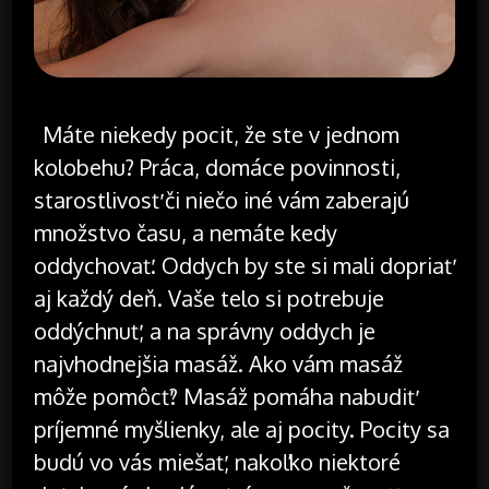
Máte niekedy pocit, že ste v jednom
kolobehu? Práca, domáce povinnosti,
starostlivosť či niečo iné vám zaberajú
množstvo času, a nemáte kedy
oddychovať. Oddych by ste si mali dopriať
aj každý deň. Vaše telo si potrebuje
oddýchnuť, a na správny oddych je
najvhodnejšia masáž. Ako vám masáž
môže pomôcť? Masáž pomáha nabudiť
príjemné myšlienky, ale aj pocity. Pocity sa
budú vo vás miešať, nakoľko niektoré