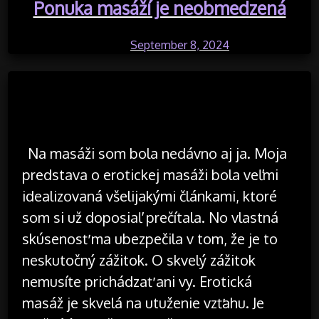
Ponuka masáží je neobmedzená
Posted on
September 8, 2024
by
Na masáži som bola nedávno aj ja. Moja
predstava o erotickej masáži bola veľmi
idealizovaná všelijakými článkami, ktoré
som si už doposiaľ prečítala. No vlastná
skúsenosť ma ubezpečila v tom, že je to
neskutočný zážitok. O skvelý zážitok
nemusíte prichádzať ani vy. Erotická
masáž je skvelá na utuženie vzťahu. Je