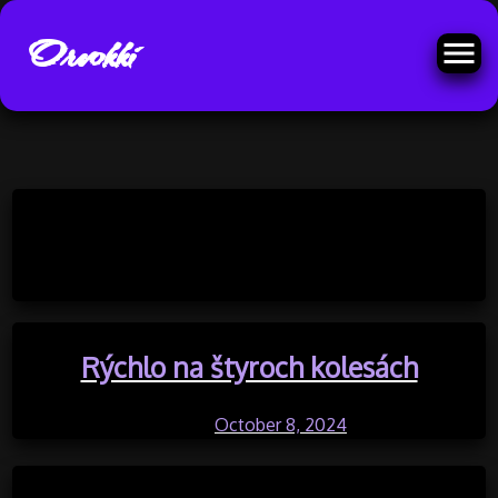
Orvokki
Skip
to
Category:
Biznis
content
Rýchlo na štyroch kolesách
Posted on
October 8, 2024
by