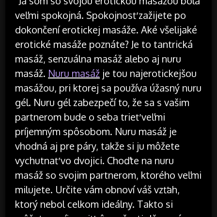
Ja som so svojou erotickou masážou bola
veľmi spokojná. Spokojnosť zažijete po
dokončení erotickej masáže. Aké všelijaké
erotické masáže poznáte? Je to tantrická
masáž, senzuálna masáž alebo aj nuru
masáž.
Nuru masáž
je tou najerotickejšou
masážou, pri ktorej sa používa úžasný nuru
gél. Nuru gél zabezpečí to, že sa s vašim
partnerom bude o seba trieť veľmi
príjemným spôsobom. Nuru masáž je
vhodná aj pre páry, takže si ju môžete
vychutnať vo dvojici. Choďte na nuru
masáž so svojim partnerom, ktorého veľmi
milujete. Určite vám obnoví váš vzťah,
ktorý nebol celkom ideálny. Takto si