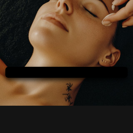
Cíťte sa ako v siedmom nebi