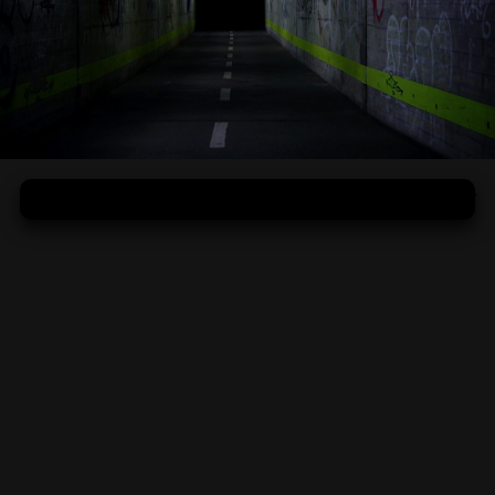
LED trubice nahrádzajú staré žiarivky