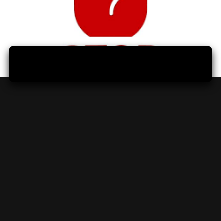
Myslite dopredu a zabezpečte si
kvalitné zariadenie