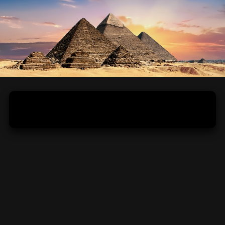
Zaujímavé fakty staroegyptskej
kultúry