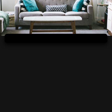
Prekrásne prerobený byt